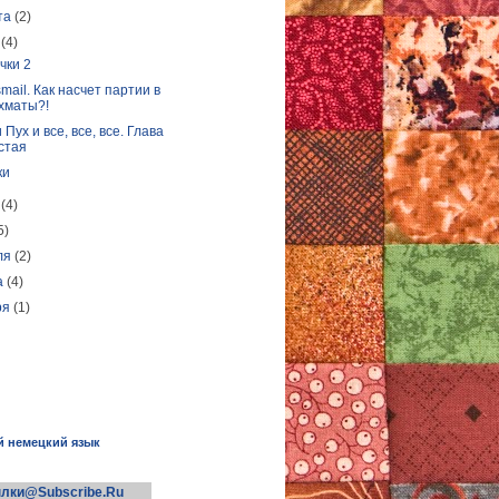
ста
(2)
я
(4)
чки 2
mail. Как насчет партии в
хматы?!
Пух и все, все, все. Глава
стая
ки
я
(4)
5)
ля
(2)
а
(4)
ря
(1)
й немецкий язык
лки@Subscribe.Ru