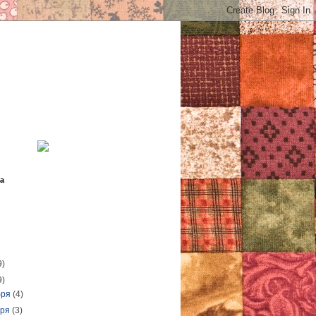
а
9)
9)
бря
(4)
бря
(3)