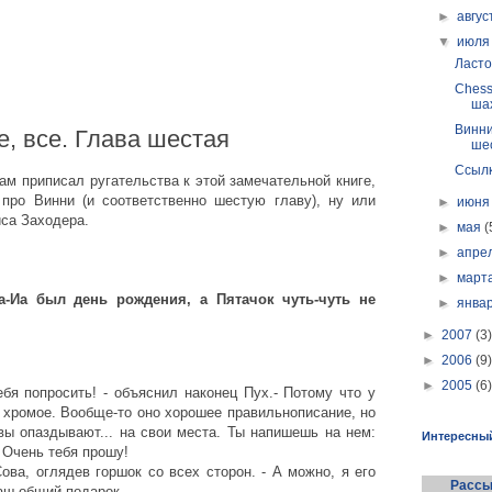
►
авгу
▼
июл
Ласто
Chess
ша
Винни 
е, все. Глава шестая
ше
Ссыл
ам приписал ругательства к этой замечательной книге,
про Винни (и соответственно шестую главу), ну или
►
июн
иса Заходера.
►
мая
(
►
апре
►
март
а-Иа был день рождения, а Пятачок чуть-чуть не
►
янва
►
2007
(3)
►
2006
(9)
►
2005
(6)
ебя попросить! - объяснил наконец Пух.- Потому что у
 хромое. Вообще-то оно хорошее правильнописание, но
вы опаздывают... на свои места. Ты напишешь на нем:
Интересны
 Очень тебя прошу!
ова, оглядев горшок со всех сторон. - А можно, я его
Рассы
аш общий подарок.