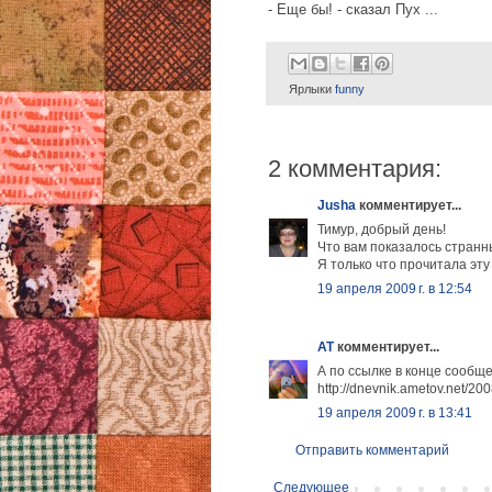
- Еще бы! - сказал Пух ...
Ярлыки
funny
2 комментария:
Jusha
комментирует...
Тимур, добрый день!
Что вам показалось стран
Я только что прочитала эту
19 апреля 2009 г. в 12:54
AT
комментирует...
А по ссылке в конце сообщ
http://dnevnik.ametov.net/20
19 апреля 2009 г. в 13:41
Отправить комментарий
Следующее