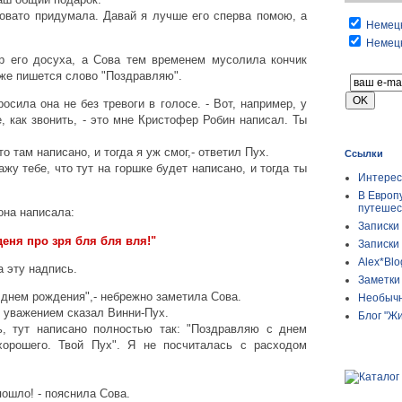
оховато придумала. Давай я лучше его сперва помою, а
Немецк
Немецк
р его досуха, а Сова тем временем мусолила кончик
 же пишется слово "Поздравляю".
росила она не без тревоги в голосе. - Вот, например, у
, как звонить, - это мне Кристофер Робин написал. Ты
о там написано, и тогда я уж смог,- ответил Пух.
Ссылки
ажу тебе, что тут на горшке будет написано, и тогда ты
Интерес
В Европ
путешес
 она написала:
Записки
еня про зря бля бля вля!"
Записки
Alex*Blo
 эту надпись.
Заметки 
 днем рождения",- небрежно заметила Сова.
Необычн
 с уважением сказал Винни-Пух.
Блог "Ж
ь, тут написано полностью так: "Поздравляю с днем
хорошего. Твой Пух". Я не посчиталась с расходом
пошло! - пояснила Сова.