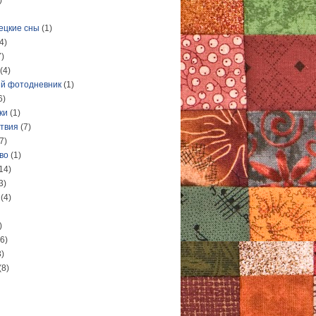
)
ецкие сны
(1)
4)
7)
(4)
й фотодневник
(1)
6)
ки
(1)
твия
(7)
7)
во
(1)
14)
3)
(4)
)
(6)
3)
(8)