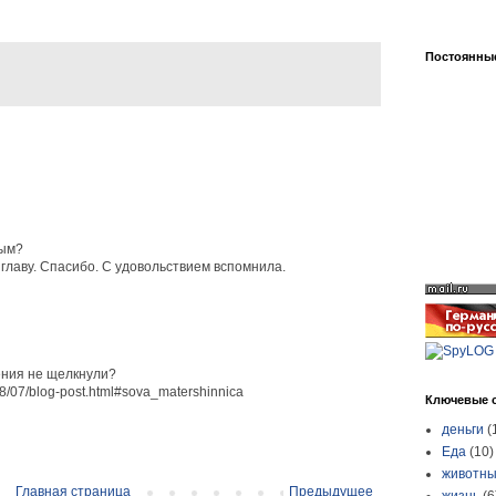
Постоянные
ным?
 главу. Спасибо. С удовольствием вспомнила.
ения не щелкнули?
08/07/blog-post.html#sova_matershinnica
Ключевые 
деньги
(
Еда
(10)
животн
Главная страница
Предыдущее