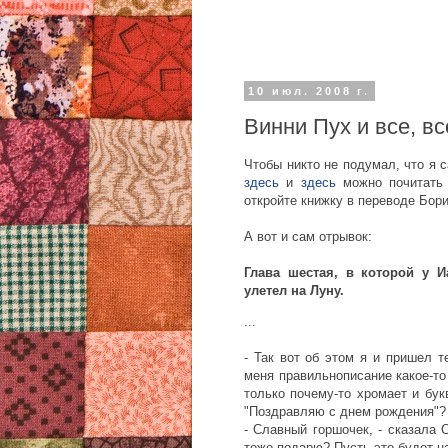
10 июл. 2008 г.
Винни Пух и все, вс
Чтобы никто не подумал, что я с
здесь
и
здесь
можно почитать 
откройте книжку в переводе Бор
А вот и сам отрывок:
Глава шестая, в которой у И
улетел на Луну.
...
- Так вот об этом я и пришел т
меня правильнописание какое-то
только почему-то хромает и бук
"Поздравляю с днем рождения"?
- Славный горшочек, - сказала С
тоже подарю? Пусть это будет н