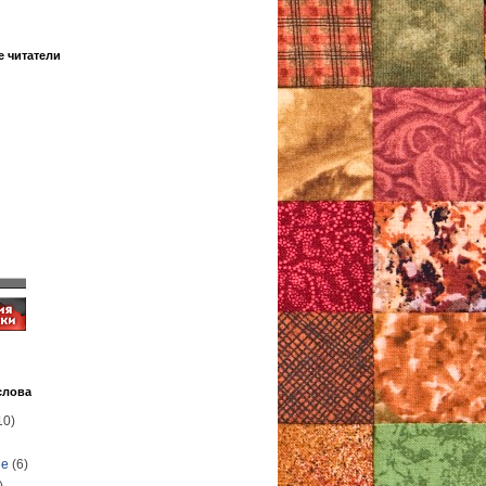
 читатели
слова
10)
ые
(6)