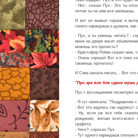
- Нет,- сказал Пух.- Это ты пл
потом ты на нем все напишешь.
И вот он вымыл горшок и выте
своего карандаша и думала, как
- Пух, а ты умеешь читать? - сп
меня на двери висит объявление
можешь его прочесть?
- Кристофер Робин сказал мне, чт
- Очень хорошо! Вот и я тоже ск
сможешь прочитать!
И Сова начала писать... Вот что
"Про зря вля бля сдине мраш д
Пух с восхищением посмотрел на
- Я тут написала: "Поздравляю с
- Вот это надпись так надпись!-
- Ну, если уж все тебе сказат
рождения, желаю всего-всего 
графита.
- Чего?- спросил Пух.
- Тут одного карандаша сколько 