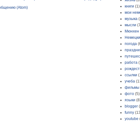
жизнь
(6
книги
(1)
общению (Atom)
мои нем
музыка
(
мысли
(
Мюнхен
Немецки
погода
(
праздни
путешес
работа
(
рождест
ссылки
(
учеба
(1
фильмы
фото
(5)
языки
(8
blogger
funny
(1
youtube