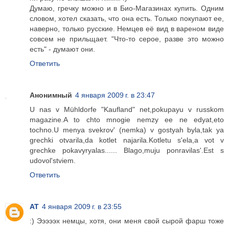
Думаю, гречку можно и в Био-Магазинах купить. Одним
словом, хотел сказать, что она есть. Только покупают ее,
наверно, только русские. Немцев её вид в вареном виде
совсем не прильщает. "Что-то серое, разве это можно
есть" - думают они.
Ответить
Анонимный
4 января 2009 г. в 23:47
U nas v Mühldorfe "Kaufland" net,pokupayu v russkom
magazine.A to chto mnogie nemzy ee ne edyat,eto
tochno.U menya svekrov' (nemka) v gostyah byla,tak ya
grechki otvarila,da kotlet najarila.Kotletu s'ela,a vot v
grechke pokavyryalas...... Blago,muju ponravilas'.Est s
udovol'stviem.
Ответить
AT
4 января 2009 г. в 23:55
:) Эээээх немцы, хотя, они меня свой сырой фарш тоже