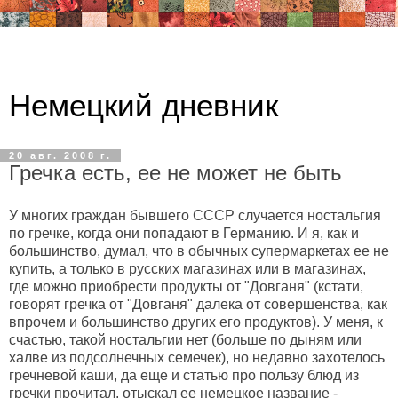
Немецкий дневник
20 авг. 2008 г.
Гречка есть, ее не может не быть
У многих граждан бывшего СССР случается ностальгия
по гречке, когда они попадают в Германию. И я, как и
большинство, думал, что в обычных супермаркетах ее не
купить, а только в русских магазинах или в магазинах,
где можно приобрести продукты от "Довганя" (кстати,
говорят гречка от "Довганя" далека от совершенства, как
впрочем и большинство других его продуктов). У меня, к
счастью, такой ностальгии нет (больше по дыням или
халве из подсолнечных семечек), но недавно захотелось
гречневой каши, да еще и статью про пользу блюд из
гречки прочитал, отыскал ее немецкое название -