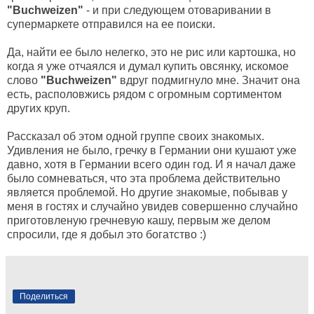
"Buchweizen"
- и при следующем отоваривании в
супермаркете отправился на ее поиски.
Да, найти ее было нелегко, это не рис или картошка, но
когда я уже отчаялся и думал купить овсянку, искомое
слово
"Buchweizen"
вдруг подмигнуло мне. Значит она
есть, располовжись рядом с огромным сортиментом
других круп.
Рассказал об этом одной группе своих знакомых.
Удивления не было, гречку в Германии они кушают уже
давно, хотя в Германии всего один год. И я начал даже
было сомневаться, что эта проблема действительно
является проблемой. Но другие знакомые, побывав у
меня в гостях и случайно увидев совершенно случайно
приготовленую гречневую кашу, первым же делом
спросили, где я добыл это богатство :)
Поделиться