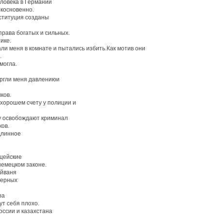
ловека в Германии
икосновенно.
нституция созданы
рава богатых и сильных.
ике.
ли меня в комнате и пытались избить.Как мотив они
.
могла.
ергли меня давлениюи
ков.
 хорошем счету у полиции и
ну освобождают криминал
ков.
одлинное
ицейские
немецком законе.
айваня
имерных
ора
ут себя плохо.
оссии и казахстана