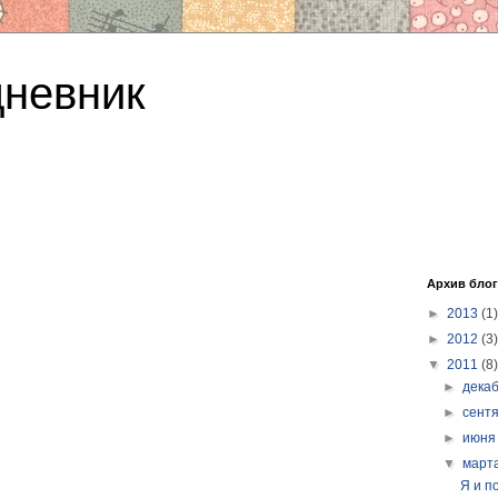
дневник
Архив блог
►
2013
(1)
►
2012
(3)
▼
2011
(8)
►
дека
►
сент
►
июн
▼
март
Я и п