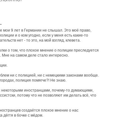
НЕПОНЯТНО?
.
се мои 9 лет в Германии не слышал. Это моё право,
олиции и о ком угодно, если у меня есть какие-то
тельств нет - то это, на мой взгляд, клевета.
сылки о том, что плохое мнение о полиции преследуется
. Мне на самом деле стало интересно.
ции.
облем ни с полицией, ни с немецкими законами вообще.
городах, полиция помягче?! Не знаю.
с некоторыми иностранцами, почему-то думающими,
ссистски, потому что не позволяют им делать всё, что
ностранцев создаётся плохое мнение о нас
а дёгтя в бочке с мёдом.