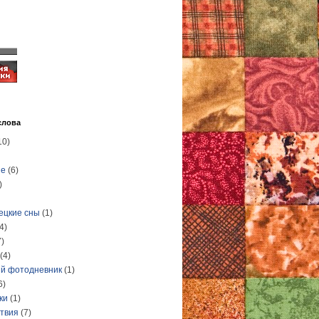
слова
10)
ые
(6)
)
ецкие сны
(1)
4)
7)
(4)
й фотодневник
(1)
6)
ки
(1)
твия
(7)