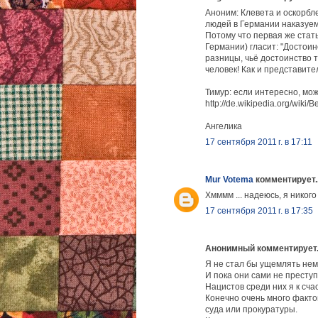
Аноним: Клевета и оскорбл
людей в Германии наказуем
Потому что первая же стат
Германии) гласит: "Достоин
разницы, чьё достоинство 
человек! Как и представит
Тимур: если интересно, мож
http://de.wikipedia.org/wiki/B
Ангелика
17 сентября 2011 г. в 17:11
Mur Votema
комментирует..
Хмммм ... надеюсь, я никого
17 сентября 2011 г. в 17:35
Анонимный комментирует.
Я не стал бы ущемлять нем
И пока они сами не престу
Нацистов среди них я к сча
Конечно очень много факто
суда или прокуратуры.