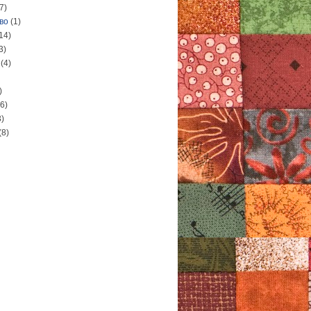
7)
во
(1)
14)
3)
(4)
)
(6)
3)
(8)