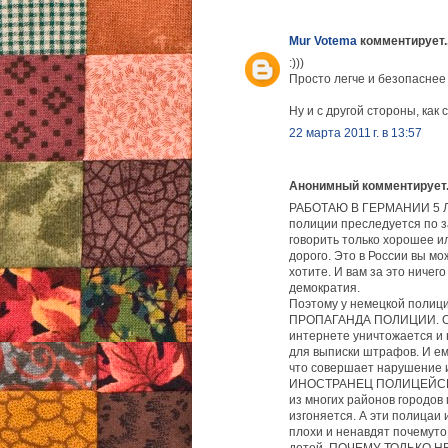
Mur Votema
комментирует..
:)))
Просто легче и безопаснее
Ну и с другой стороны, как с
22 марта 2011 г. в 13:57
Анонимный комментирует.
РАБОТАЮ В ГЕРМАНИИ 5 ЛЕТ
полиции преследуется по з
говорить только хорошее и
дорого. Это в России вы мо
хотите. И вам за это ничег
демократия.
Поэтому у немецкой поли
ПРОПАГАНДА ПОЛИЦИИ. О то
интернете уничтожается и 
для выписки штрафов. И ем
что совершает нарушение и
ИНОСТРАНЕЦ ПОЛИЦЕЙСК
из многих районов городо
изгоняется. А эти полицаи 
плохи и ненавдят почемуто