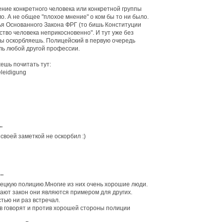
ение конкретного человека или конкретной группы
о. А не общее "плохое мнение" о ком бы то ни было.
ья Основанного Закона ФРГ (то бишь Конституции
ство человека неприкосновенно". И тут уже без
ты оскорбляешь. Полицейский в первую очередь
ель любой другой профессии.
ешь почитать тут:
eleidigung
.
 своей заметкой не оскорбил :)
..
ецкую полицию.Многие из них очень хорошие люди.
пают закон они являются примером для других.
стью ни раз встречал.
в говорят и против хорошей стороны полиции