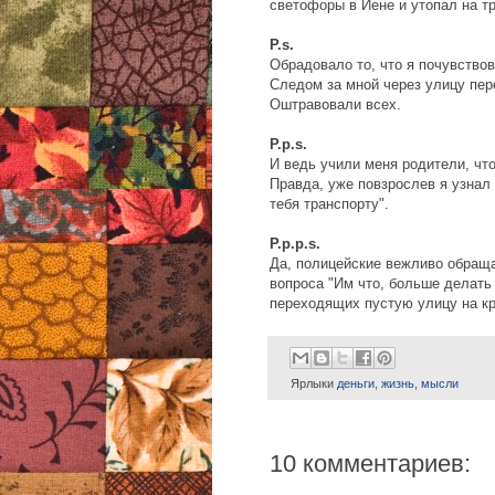
светофоры в Йене и утопал на т
P.s.
Обрадовало то, что я почувство
Следом за мной через улицу пе
Оштравовали всех.
P.p.s.
И ведь учили меня родители, чт
Правда, уже повзрослев я узнал
тебя транспорту".
P.p.p.s.
Да, полицейские вежливо обращал
вопроса "Им что, больше делать 
переходящих пустую улицу на кр
Ярлыки
деньги
,
жизнь
,
мысли
10 комментариев: