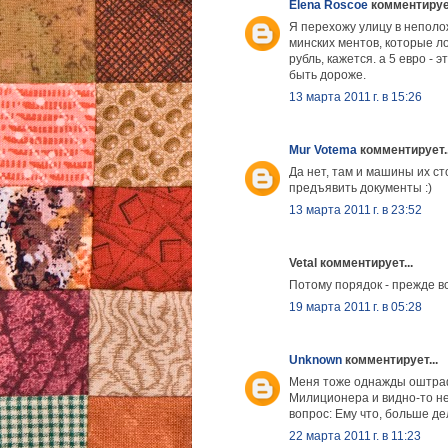
Elena Roscoe
комментирует
Я перехожу улицу в неполо
минских ментов, которые л
рубль, кажется. а 5 евро - 
быть дороже.
13 марта 2011 г. в 15:26
Mur Votema
комментирует..
Да нет, там и машины их с
предъявить документы :)
13 марта 2011 г. в 23:52
Vetal комментирует...
Потому порядок - прежде все
19 марта 2011 г. в 05:28
Unknown
комментирует...
Меня тоже однажды оштраф
Милиционера и видно-то не 
вопрос: Ему что, больше де
22 марта 2011 г. в 11:23