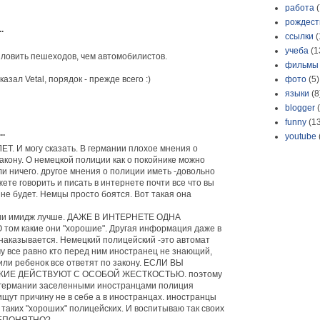
работа
(
рождест
.
ссылки
(
учеба
(1
 ловить пешеходов, чем автомобилистов.
фильмы
фото
(5)
казал Vetal, порядок - прежде всего :)
языки
(8
blogger
funny
(1
..
youtube
. И могу сказать. В германии плохое мнения о
акону. О немецкой полиции как о покойнике можно
ли ничего. другое мнения о полиции иметь -довольно
жете говорить и писать в интернете почти все что вы
о не будет. Немцы просто боятся. Вот такая она
ции имидж лучше. ДАЖЕ В ИНТЕРНЕТЕ ОДНА
м какие они "хорошие". Другая информация даже в
наказывается. Немецкий полицейский -это автомат
у все равно кто перед ним иностранец не знающий,
ли ребенок все ответят по закону. ЕСЛИ ВЫ
ИЕ ДЕЙСТВУЮТ С ОСОБОЙ ЖЕСТКОСТЬЮ. поэтому
в германии заселенными иностранцами полиция
ищут причину не в себе а в иностранцах. иностранцы
 таких "хороших" полицейских. И воспитываю так своих