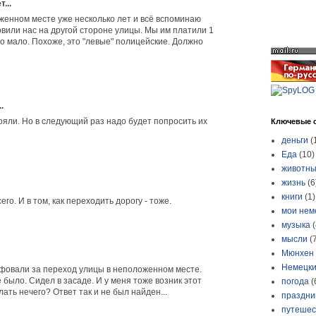
...
женном месте уже несколько лет и всё вспоминаю
овили нас на другой стороне улицы. Мы им платили 1
это мало. Похоже, это "левые" полицейские. Должно
.
тояли. Но в следующий раз надо будет попросить их
Ключевые 
деньги
(
Еда
(10)
животн
жизнь
(6
книги
(1)
го. И в том, как переходить дорогу - тоже.
мои нем
музыка
(
мысли
(
Мюнхен
Немецки
овали за переход улицы в неположенном месте.
было. Сидел в засаде. И у меня тоже возник этот
погода
(
лать нечего? Ответ так и не был найден...
праздни
путешес