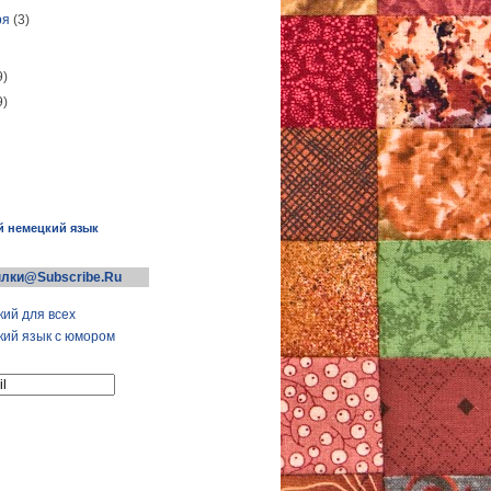
ря
(3)
9)
9)
й немецкий язык
лки@Subscribe.Ru
ий для всех
ий язык с юмором