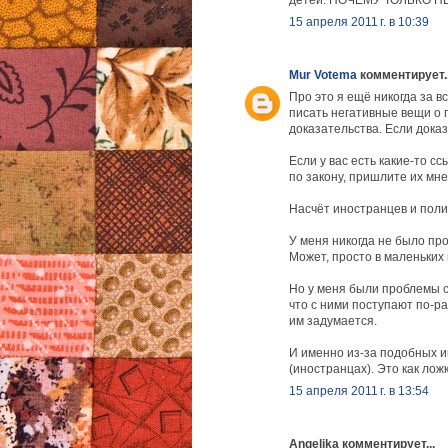
детей. ПОЧЕМУ ТОЛЬКО 
15 апреля 2011 г. в 10:39
Mur Votema
комментирует..
Про это я ещё никогда за в
писать негативные вещи о п
доказательства. Если доказа
Если у вас есть какие-то с
по закону, пришлите их мне
Насчёт иностранцев и поли
У меня никогда не было пр
Может, просто в маленьких 
Но у меня были проблемы 
что с ними поступают по-ра
им задумается.
И именно из-за подобных и
(иностранцах). Это как ложк
15 апреля 2011 г. в 13:54
Angelika комментирует...