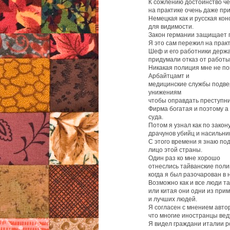
К сожлению достоинство че
на практике очень даже пр
Немецкая как и русская ко
для видимости.
Закон германии защищает п
Я это сам пережил на практ
Шеф и его работники держа
придумали отказ от работы
Никакая полиция мне не по
Арбайтцамт и
медицинские службы подв
унижениям
чтобы оправдать преступни
Фирма богатая и поэтому а
суда.
Потом я узнал как по зако
драчунов убийц и насильни
С этого времени я знаю п
лицо этой страны.
Один раз ко мне хорошо
отнеслись тайванские пол
когда я был разочарован в 
Возможно как и все люди т
или китая они одни из пр
и лучших людей.
Я согласен с мнением авт
что многие иностранцы вед
Я видел граждани италии р