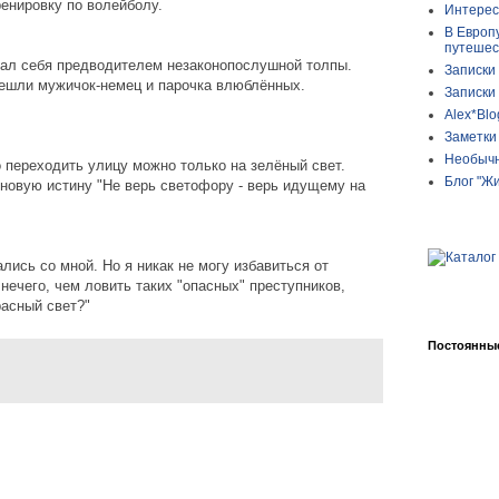
ренировку по волейболу.
Интерес
В Европ
путешес
вал себя предводителем незаконопослушной толпы.
Записки
решли мужичок-немец и парочка влюблённых.
Записки
Alex*Blo
Заметки 
Необычн
о переходить улицу можно только на зелёный свет.
Блог "Ж
 новую истину "Не верь светофору - верь идущему на
ись со мной. Но я никак не могу избавиться от
нечего, чем ловить таких "опасных" преступников,
асный свет?"
Постоянные