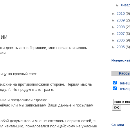
►
янва
►
2010
(9)
►
2009
(2
►
2008
(2
►
2007
(3)
нии
►
2006
(9)
►
2005
(6)
чти девять лет в Германии, мне посчастливилось
ией.
Интересны
Рассы
ицу на красный свет.
Немецк
ейские на противоположной стороне. Первая мысль
Немецк
дул". Но продул в этот раз я.
ние и предложили сделку:
 сейчас или мы записываем Ваши данные и посылаем
собой документов и мне не хотелось неприятностей, я
Ссылки
ил квитанцию, пожаловался полицейскому на ужасные