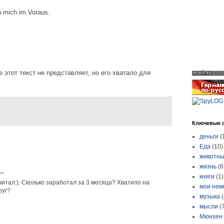
h mich im Voraus.
 этот текст не представляет, но его хватало для
Ключевые 
деньги
(
Еда
(10)
животн
жизнь
(6
..
книги
(1)
итал:). Сколько заработал за 3 месяца? Хватило на
мои нем
руг?
музыка
(
мысли
(
Мюнхен