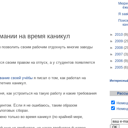
Мюрие
ёжи
Я зав
Поиск
кан
мании на время каникул
►
2010
(9)
►
2009
(2
бы позволить своим рабочим отдохнуть многие заводы
►
2008
(2
►
2007
(3)
►
2006
(9)
ся своим правом на отпуск, а у студентов появляется
.
►
2005
(6)
вание своей учёбы
я писал о том, как работал на
Интересны
летних каникул.
я, как устроиться на такую работу и какие требования
Рассы
Немецк
дентом. Если я не ошибаюсь, таким образом
Немецк
алоговых сборах.
ено только во время каникул (по крайней мере,
бычно не требуется, но часто требуется быстрое