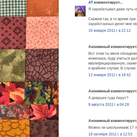
AT
комментирует...
Я зарабатывал даже чуть-ч
Скажем так, в то время при
заработанных денег мне хв
10 января 2011 г. в 22:12
Анонимный комментирует.
Вот этим ты меня обнадежи
инженера, буду учиться да
квалифицированную, скажем
и крайние случаи. В случае 
12 января 2011 г. в 18:42
Анонимный комментирует.
А девушек туда берут?
9 августа 2011 г. в 04:28
Анонимный комментирует.
Можно ли школьникам( 17 л
18 октября 2011 г. в 12:53