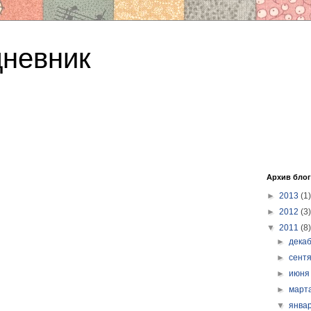
дневник
Архив блог
►
2013
(1)
►
2012
(3)
▼
2011
(8)
►
дека
►
сент
►
июн
►
март
▼
янва