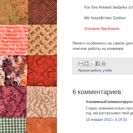
Für Ihre Antwort bedanke ic
Mit freundlichen Grüßen
Vorname Nachname
Ничего особенного на самом деле
поисков работы на конвеере.
Ярлыки
работа
,
учеба
6 комментариев:
Анонимный комментирует.
Сорри, невнимательно проч
год, как рассказывал твой д
10 января 2011 г. в 19:31