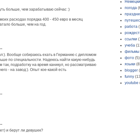
Немецки
погода
(
уть больше, чем зарабатываю сейчас :)
праздни
 моих расходах порядка 400 - 450 евро в месяц
путешес
атало больше, чем на год.
работа
(
рождест
ссылки
(
учеба
(1
..
фильмы
л:). Вообще собираюсь ехать в Германию с дипломом
фото
(5)
льше по специальности. Надеюсь найти какую-нибудь
языки
(8
 так, подработку на время каникул, но рассматриваю
чего - на завод:). Опыт кое-какой есть
blogger
funny
(1
youtube
..
..
ет) и берут ли девушек?