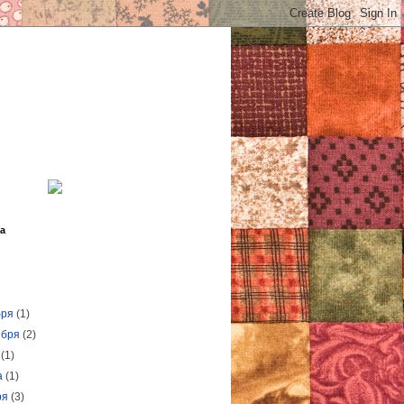
а
бря
(1)
ября
(2)
я
(1)
а
(1)
ря
(3)