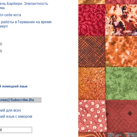
ль Барбери. Элегантность
ка.
ёл себе кота
 работы в Германии на время
икул
9)
9)
й немецкий язык
лки@Subscribe.Ru
ий для всех
ий язык с юмором