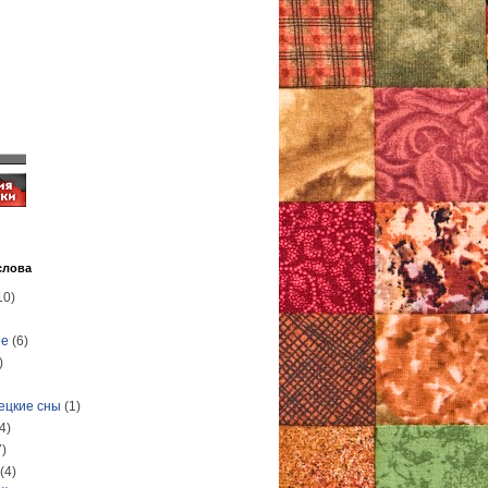
слова
10)
ые
(6)
)
ецкие сны
(1)
4)
7)
(4)