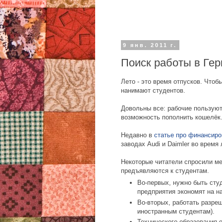
9 янв. 2011 г.
Поиск работы в Гер
Лето - это время отпусков. Что
нанимают студентов.
Довольны все: рабочие пользуют
возможность пополнить кошелёк
Недавно в
статье про финансиро
заводах Audi и Daimler во время 
Некоторые читатели спросили мен
предъявляются к студентам.
Во-первых, нужно быть сту
предприятия экономят на н
Во-вторых, работать разреш
иностранным студентам).
Технического образования о