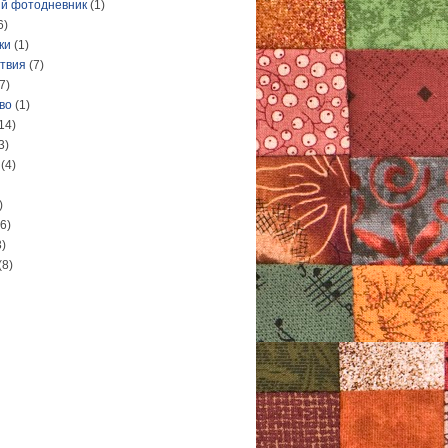
й фотодневник
(1)
6)
ки
(1)
твия
(7)
7)
во
(1)
14)
3)
(4)
)
(6)
3)
(8)