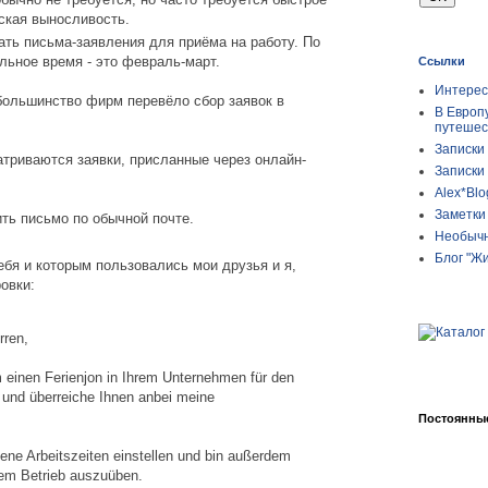
ская выносливость.
ать письма-заявления для приёма на работу. По
льное время - это февраль-март.
Ссылки
Интерес
большинство фирм перевёло сбор заявок в
В Европ
путешес
Записки
атриваются заявки, присланные через онлайн-
Записки
Alex*Blo
Заметки 
ить письмо по обычной почте.
Необычн
Блог "Ж
себя и которым пользовались мои друзья и я,
овки:
rren,
 einen Ferienjon in Ihrem Unternehmen für den
und überreiche Ihnen anbei meine
Постоянные
ene Arbeitszeiten einstellen und bin außerdem
Ihrem Betrieb auszuüben.