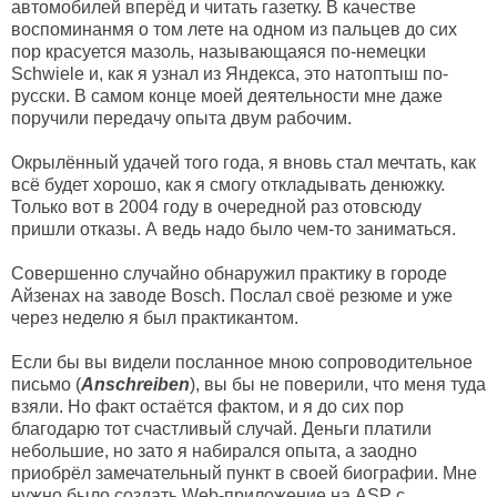
автомобилей вперёд и читать газетку. В качестве
воспоминанмя о том лете на одном из пальцев до сих
пор красуется мазоль, называющаяся по-немецки
Schwiele и, как я узнал из Яндекса, это натоптыш по-
русски. В самом конце моей деятельности мне даже
поручили передачу опыта двум рабочим.
Окрылённый удачей того года, я вновь стал мечтать, как
всё будет хорошо, как я смогу откладывать денюжку.
Только вот в 2004 году в очередной раз отовсюду
пришли отказы. А ведь надо было чем-то заниматься.
Совершенно случайно обнаружил практику в городе
Айзенах на заводе Bosch. Послал своё резюме и уже
через неделю я был практикантом.
Если бы вы видели посланное мною сопроводительное
письмо (
Anschreiben
), вы бы не поверили, что меня туда
взяли. Но факт остаётся фактом, и я до сих пор
благодарю тот счастливый случай. Деньги платили
небольшие, но зато я набирался опыта, а заодно
приобрёл замечательный пункт в своей биографии. Мне
нужно было создать Web-приложение на ASP с