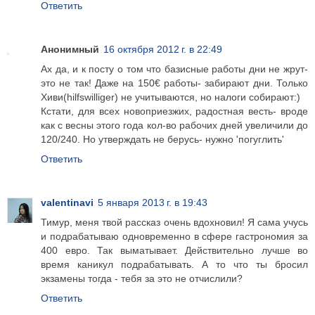
Ответить
Анонимный
16 октября 2012 г. в 22:49
Ах да, и к посту о том что базисные работы дни не жрут-
это не так! Даже на 150€ работы- забирают дни. Только
Хиви(hilfswilliger) не учитываются, но налоги собирают:)
Кстати, для всех новоприезжих, радостная весть- вроде
как с весны этого года кол-во рабочих дней увеличили до
120/240. Но утверждать не берусь- нужно 'погуглить'
Ответить
valentinavi
5 января 2013 г. в 19:43
Тимур, меня твой рассказ очень вдохновил! Я сама учусь
и подрабатываю одновременно в сфере гастрономия за
400 евро. Так выматывает. Действительно лучше во
время каникул подрабатывать. А то что ты бросил
экзамены тогда - тебя за это не отчислили?
Ответить