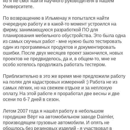
но я не смог найти научного руководителя в нашем
Университете.
По возвращению в Ильменау я попытался найти
очередную работу и в какой-то момент устроился на
фирму, занимающуюся разработкой ПО для
планирования мебельного обустройства. Это была одна
из самых скучных работ - мне нужно было тестировать
один из программных продуктов и документировать
ошибки. После двух месяцев проект закончился, новых
проектов не предвиделось, да и, в общем-то, мне не
особо хотелось продолжать работать тестером.
Приблизительно в это же время мне предложили работу
на полях для кадастровых измерений :) Работа не из
самых лёгких, но на свежем отдыхе и за неплохую
оплату. На этой работе я проработал две весны и две
осени по 6-7 дней в сезон.
Летом 2007 года я нашёл работу в небольшом
городишке Вёрт на автомобильном заводе Daimler,
производящем грузовые автомобили. И опять не
обошлось без резиновых изделий - я участвовал в