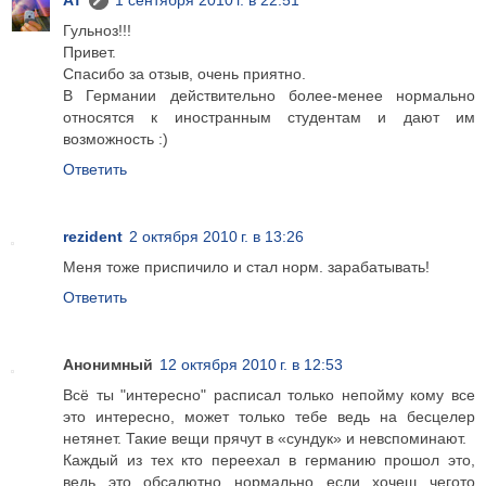
AT
1 сентября 2010 г. в 22:51
Гульноз!!!
Привет.
Спасибо за отзыв, очень приятно.
В Германии действительно более-менее нормально
относятся к иностранным студентам и дают им
возможность :)
Ответить
rezident
2 октября 2010 г. в 13:26
Меня тоже приспичило и стал норм. зарабатывать!
Ответить
Анонимный
12 октября 2010 г. в 12:53
Всё ты "интересно" расписал только непойму кому все
это интересно, может только тебе ведь на бесцелер
нетянет. Такие вещи прячут в «сундук» и невспоминают.
Каждый из тех кто переехал в германию прошол это,
ведь это обсалютно нормально если хочеш чегото