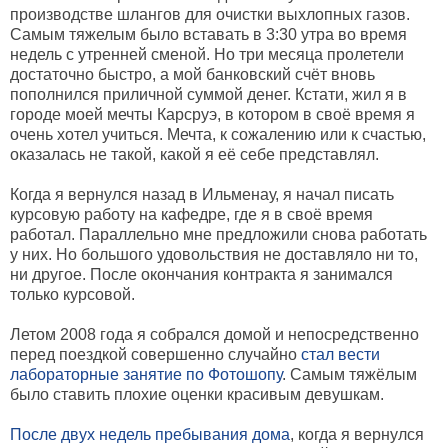
производстве шлангов для очистки выхлопных газов.
Самым тяжелым было вставать в 3:30 утра во время
недель с утренней сменой. Но три месяца пролетели
достаточно быстро, а мой банковский счёт вновь
пополнился приличной суммой денег. Кстати, жил я в
городе моей мечты Карсруэ, в котором в своё время я
очень хотел учиться. Мечта, к сожалению или к счастью,
оказалась не такой, какой я её себе представлял.
Когда я вернулся назад в Ильменау, я начал писать
курсовую работу на кафедре, где я в своё время
работал. Параллельно мне предложили снова работать
у них. Но большого удовольствия не доставляло ни то,
ни другое. После окончания контракта я занимался
только курсовой.
Летом 2008 года я собрался домой и непосредственно
перед поездкой совершенно случайно
стал вести
лабораторные занятие по Фотошопу
. Самым тяжёлым
было ставить плохие оценки красивым девушкам.
После двух недель пребывания дома
, когда я вернулся