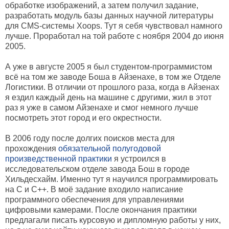
обработке изображений, а затем получил задание,
разработать модуль базы данных научной литературы
для CMS-системы Xoops. Тут я себя чувствовал намного
лучше. Проработал на той работе с ноября 2004 до июня
2005.
А уже в августе 2005 я был студентом-программистом
всё на том же заводе Боша в Айзенахе, в том же Отделе
Логистики. В отличии от прошлого раза, когда в Айзенах
я ездил каждый день на машине с другими, жил в этот
раз я уже в самом Айзенахе и смог немного лучше
посмотреть этот город и его окрестности.
В 2006 году после долгих поисков места для
прохождения
обязательной полугодовой
произведственной практики
я устроился в
исследовательском отделе завода Бош в городе
Хильдесхайм. Именно тут я научился программировать
на C и C++. В моё задание входило написание
программного обеспечения для управлениями
цифровыми камерами. После окончания практики
предлагали писать курсовую и дипломную работы у них,