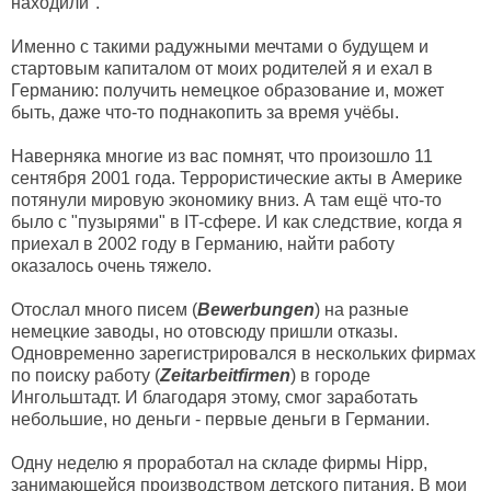
находили".
Именно с такими радужными мечтами о будущем и
стартовым капиталом от моих родителей я и ехал в
Германию: получить немецкое образование и, может
быть, даже что-то поднакопить за время учёбы.
Наверняка многие из вас помнят, что произошло 11
сентября 2001 года. Террористические акты в Америке
потянули мировую экономику вниз. А там ещё что-то
было с "пузырями" в IT-сфере. И как следствие, когда я
приехал в 2002 году в Германию, найти работу
оказалось очень тяжело.
Отослал много писем (
Bewerbungen
) на разные
немецкие заводы, но отовсюду пришли отказы.
Одновременно зарегистрировался в нескольких фирмах
по поиску работу (
Zeitarbeitfirmen
) в городе
Ингольштадт. И благодаря этому, смог заработать
небольшие, но деньги - первые деньги в Германии.
Одну неделю я проработал на складе фирмы Hipp,
занимающейся производством детского питания. В мои